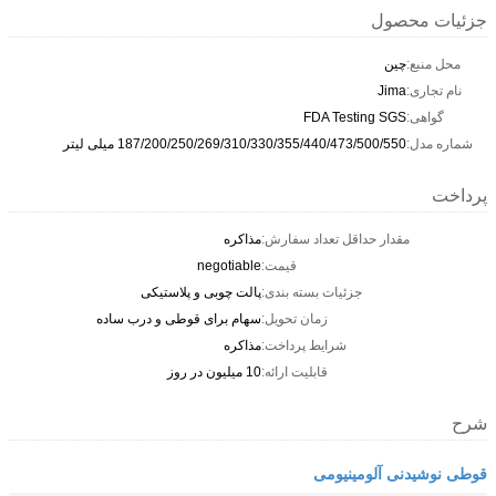
جزئیات محصول
محل منبع:
چین
نام تجاری:
Jima
گواهی:
FDA Testing SGS
شماره مدل:
187/200/250/269/310/330/355/440/473/500/550 میلی لیتر
پرداخت
مقدار حداقل تعداد سفارش:
مذاکره
قیمت:
negotiable
جزئیات بسته بندی:
پالت چوبی و پلاستیکی
زمان تحویل:
سهام برای قوطی و درب ساده
شرایط پرداخت:
مذاکره
قابلیت ارائه:
10 میلیون در روز
شرح
قوطی نوشیدنی آلومینیومی