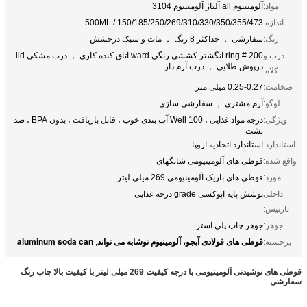
مواد:
آلومینیوم all آلیاژ آلومینیوم 3104
اندازه:
150/185/250/269/310/330/350/355/473 / 500ML
رنگ:
سفارشی ， حداکثر 8 رنگ ， مات و سبک درخشش
درب و
200 # ring انگشتر کششی رنگی ward اتاق کنده کاری ， درب مشکی lid
درپوش طلایی ， درب آرم دار
کلاه:
ضخامت:
0.25-0.27 میلی متر
لوگو:
آرم مشتری ， سفارشی سازی
ویژگی:
درجه مواد غذایی ، 100 Well آب بندی خوب ، قابل بازیافت ، بدون BPA ، ضد
نشت
استاندارد:
استاندارد اتحادیه اروپا
واقع شده:
قوطی های آلومینیومی شانگهای
مورد:
قوطی های باریک آلومینیومی 269 میلی لیتر
داخلی
پوشش پایه اپوکسی grade درجه غذایی
بارنیش:
جوهر:
جوهر چاپ پلی استر
قوطی های فولادی آبجو، آلومینیوم نوشابه می تواند
aluminum soda can
برجسته:
,
قوطی های نوشیدنی آلومینیومی با درجه کیفیت 269 میلی لیتر با کیفیت بالا چاپ رنگ
سفارشی