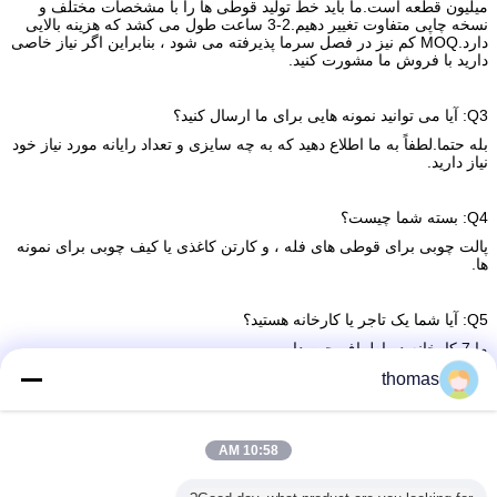
میلیون قطعه است.ما باید خط تولید قوطی ها را با مشخصات مختلف و
نسخه چاپی متفاوت تغییر دهیم.2-3 ساعت طول می کشد که هزینه بالایی
دارد.MOQ کم نیز در فصل سرما پذیرفته می شود ، بنابراین اگر نیاز خاصی
دارید با فروش ما مشورت کنید.
Q3: آیا می توانید نمونه هایی برای ما ارسال کنید؟
بله حتما.لطفاً به ما اطلاع دهید که به چه سایزی و تعداد رایانه مورد نیاز خود
نیاز دارید.
Q4: بسته شما چیست؟
پالت چوبی برای قوطی های فله ، و کارتن کاغذی یا کیف چوبی برای نمونه
ها.
Q5: آیا شما یک تاجر یا کارخانه هستید؟
ما 7 کارخانه در اطراف چین داریم.
thomas
قوطی های آبجو فولادی ، کنسرو سودا آلومینیومی
برچسب ها:
,
10:58 AM
قوطی های فولادی آبجو، آلومینیوم نوشابه می تواند
steel beer cans
,