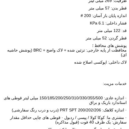
ظرفیت: 269 میلی لیتر
قطر بدن: 57 میلی متر
اندازه پایان باز آسان: 200 #
فشار داخلی: 6.1 KPa
قد: 122 میلی متر
قطر گردن: 52 میلی متر
پوشش های محافظ ؛
محافظت از پایه خارجی: تزئین شده + لاک واضح + BRC (پوشش حاشیه
ای)
لاک داخلی: اپوکسی اصلاح شده
خدمات مزیت:
· اندازه عادی: 150/185/200/250/310/330/355/500 میلی لیتر قوطی های
استاندارد باریک و براق
· اندازه کلاهک: PRT SPT 200/202/206 (درب و درب رنگ سفارشی)
· مشتری ما: کوکا کولا / پپسی / ردبول · قوطی های چاپی حداقل مقدار
سفارش: یک ظرف 40 فوت (قبول مذاکره)