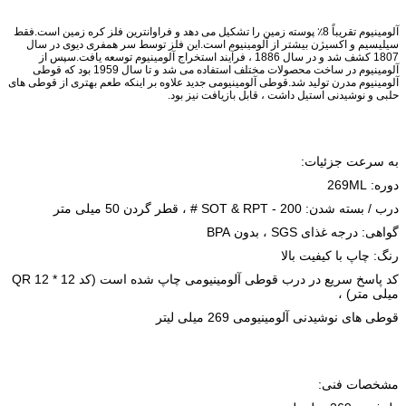
آلومینیوم تقریباً 8٪ پوسته زمین را تشکیل می دهد و فراوانترین فلز کره زمین است.فقط
سیلیسیم و اکسیژن بیشتر از آلومینیوم است.این فلز توسط سر همفری دیوی در سال
1807 کشف شد و در سال 1886 ، فرآیند استخراج آلومینیوم توسعه یافت.سپس از
آلومینیوم در ساخت محصولات مختلف استفاده می شد و تا سال 1959 بود که قوطی
آلومینیوم مدرن تولید شد.قوطی آلومینیومی جدید علاوه بر اینکه طعم بهتری از قوطی های
حلبی و نوشیدنی استیل داشت ، قابل بازیافت نیز بود.
به سرعت جزئیات:
دوره: 269ML
درب / بسته شدن: SOT & RPT - 200 # ، قطر گردن 50 میلی متر
گواهی: درجه غذای SGS ، بدون BPA
رنگ: چاپ با کیفیت بالا
کد پاسخ سریع در درب قوطی آلومینیومی چاپ شده است (کد QR 12 * 12
میلی متر) ،
قوطی های نوشیدنی آلومینیومی 269 میلی لیتر
مشخصات فنی: