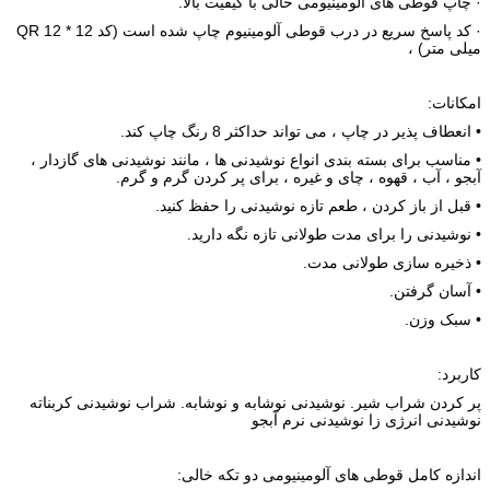
· چاپ قوطی های آلومینیومی خالی با کیفیت بالا.
· کد پاسخ سریع در درب قوطی آلومینیوم چاپ شده است (کد QR 12 * 12
میلی متر) ،
امکانات:
• انعطاف پذیر در چاپ ، می تواند حداکثر 8 رنگ چاپ کند.
• مناسب برای بسته بندی انواع نوشیدنی ها ، مانند نوشیدنی های گازدار ،
آبجو ، آب ، قهوه ، چای و غیره ، برای پر کردن گرم و گرم.
• قبل از باز کردن ، طعم تازه نوشیدنی را حفظ کنید.
• نوشیدنی را برای مدت طولانی تازه نگه دارید.
• ذخیره سازی طولانی مدت.
• آسان گرفتن.
• سبک وزن.
کاربرد:
پر کردن شراب شیر. نوشیدنی نوشابه و نوشابه. شراب نوشیدنی کربناته
نوشیدنی انرژی زا نوشیدنی نرم آبجو
اندازه کامل قوطی های آلومینیومی دو تکه خالی: