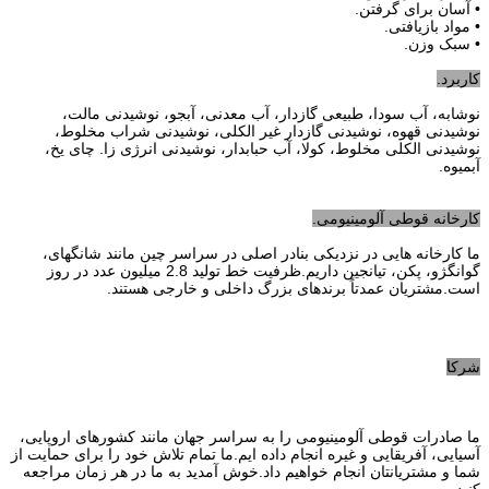
• آسان برای گرفتن.
• مواد بازیافتی.
• سبک وزن.
کاربرد.
نوشابه، آب سودا، طبیعی گازدار، آب معدنی، آبجو، نوشیدنی مالت،
نوشیدنی قهوه، نوشیدنی گازدار غیر الکلی، نوشیدنی شراب مخلوط،
نوشیدنی الکلی مخلوط، کولا، آب حبابدار، نوشیدنی انرژی زا. چای یخ،
آبمیوه.
کارخانه قوطی آلومینیومی.
ما کارخانه هایی در نزدیکی بنادر اصلی در سراسر چین مانند شانگهای،
گوانگژو، پکن، تیانجین داریم.ظرفیت خط تولید 2.8 میلیون عدد در روز
است.مشتریان عمدتاً برندهای بزرگ داخلی و خارجی هستند.
شرکا
ما صادرات قوطی آلومینیومی را به سراسر جهان مانند کشورهای اروپایی،
آسیایی، آفریقایی و غیره انجام داده ایم.ما تمام تلاش خود را برای حمایت از
شما و مشتریانتان انجام خواهیم داد.خوش آمدید به ما در هر زمان مراجعه
کنید.