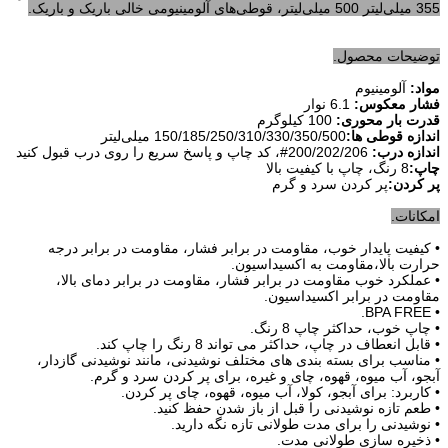
355 میلی‌لیتر 500 میلی‌لیتر، قوطی‌های آلومینیومی خالی باریک و باریک.
توضیحات محصول.
مواد:
آلومینیوم
فشار معکوس:
6.1 نوار
قدرت بار محوری:
100 کیلوگرم
اندازه قوطی ها:
150/185/250/310/330/350/500 میلی‌لیتر
اندازه درب:
200/202/206#، کد چاپ و پاسخ سریع را روی درب قبول کنید
چاپ:
8 رنگ، چاپ با کیفیت بالا
پر كردن:
پر کردن سرد و گرم
امکانات.
• کیفیت پایدار خوب، مقاومت در برابر فشار، مقاومت در برابر درجه
حرارت بالا،
مقاومت
به
اکسیداسیون
.
• عملکرد خوب مقاومت در برابر فشار، مقاومت در برابر دمای بالا،
مقاومت در برابر اکسیداسیون.
• BPA FREE.
• چاپ خوب، حداکثر چاپ 8 رنگ.
• قابل انعطاف در چاپ، حداکثر می تواند 8 رنگ را چاپ کند.
• مناسب برای بسته بندی های مختلف نوشیدنی، مانند نوشیدنی گازدار،
آبجو، آب میوه، قهوه، چای و غیره، برای پر کردن سرد و گرم.
• کاربرد: برای آبجو، کولا، آب میوه، قهوه، چای پر کردن.
• طعم تازه نوشیدنی را قبل از باز شدن حفظ کنید.
• نوشیدنی را برای مدت طولانی تازه نگه دارید.
• ذخیره سازی طولانی مدت.