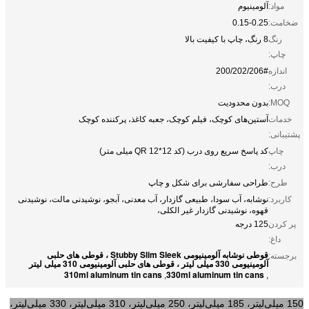
مواد:
آلومینیوم
ضخامت:
0.15-0.25
رنگ
8 رنگ، چاپ با کیفیت بالا
چاپ:
اندازه
200/202/206#
درب:
MOQ:
بدون محدودیت
خدمات
آستین‌های کوچک، فیلم کوچک، جعبه کاغذ، پرکننده کوچک
پشتیبانی:
چاپ
کد پاسخ سریع روی درب (کد QR 12*12 میلی متر)
درب:
طرح:
طراحی سفارشی برای شکل و چاپ
کاربرد:
نوشابه، آب سودا، طبیعی گازدار، آب معدنی، آبجو، نوشیدنی مالت، نوشیدنی
قهوه، نوشیدنی گازدار غیر الکلی،
پر کردن
125 درجه
داغ:
قوطی نوشابه آلومینیومی Stubby Slim Sleek ، قوطی های حلبی
برجسته:
آلومینیومی 330 میلی لیتر ، قوطی های حلبی آلومینیومی 310 میلی لیتر
310ml aluminum tin cans
330ml aluminum tin cans
,
,
150 میلی‌لیتر، 185 میلی‌لیتر، 250 میلی‌لیتر، 310 میلی‌لیتر، 330 میلی‌لیتر،