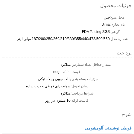
جزئیات محصول
محل منبع:
چين
نام تجاری:
Jima
گواهی:
FDA Testing SGS
شماره مدل:
187/200/250/269/310/330/355/440/473/500/550 میلی لیتر
پرداخت
مقدار حداقل تعداد سفارش:
مذاکره
قیمت:
negotiable
جزئیات بسته بندی:
پالت چوبی و پلاستیکی
زمان تحویل:
سهام برای قوطی و درب ساده
شرایط پرداخت:
مذاکره
قابلیت ارائه:
10 میلیون در روز
شرح
قوطی نوشیدنی آلومینیومی