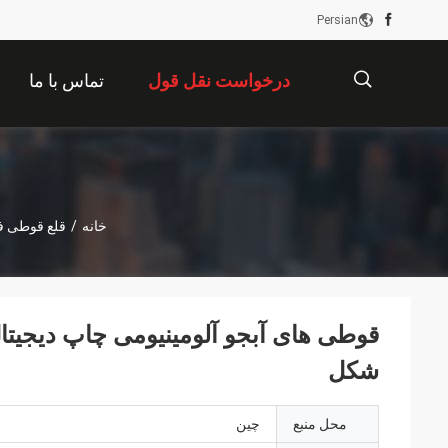
Persian
درخواست نقل قول
تماس با ما
描
خانه
/
قلع قوطی ف
述
شکل
محل منبع
چين