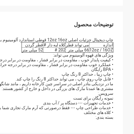
توضیحات محصول
چاپ دیجیتال جزئیات اصلی 12oz 16oz قوطی استاندارد آلومینیوم برای آبجو
اندازه
می تواند قطر
کلاه لبه دار #
قطر گردن
12oz / 16OZ
66 میلی متر
202 #
52 میلی متر
ویژگی های قهوه آلومینیوم می تواند:
• کیفیت پایدار خوب ، مقاومت در برابر فشار ، مقاومت در برابر درجه
• عملکرد خوب مقاومت در برابر فشار ، مقاومت در برابر درجه حرارت
• BPA رایگان
• چاپ زیبا ، حداکثر 8 رنگ چاپ
• قابل چاپ روی چاپ ، می تواند حداکثر 8 رنگ را چاپ کند.
ما در نزدیکی بنادر اصلی در سراسر چین کارخانه داریم ، مانند شانگهای
مشتری ها عمدتا مارک های بزرگی در داخل و خارج از کشور هستند:
سرویس:
نمونه رایگان برای تست
• خدمات تجهیزات --- دستگاه پر / آب بندی
• خدمات طراحی چاپ --- فقط درصورتی که آرم مارک تجاری شما باش
• کلاه های مختلف
بسته بندی: