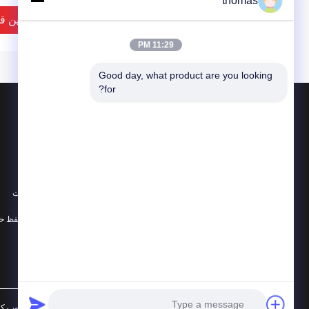
thomas
500 میلی لیتری
بهترین ق
11:29 PM
Good day, what product are you looking 
for?
محصولات
در باره
قوطی نوشیدنی آلومینیومی
اخبار
قلع قوطی فلزی
موارد
قوطی باریک 12oz
نقشه سایت
قوطی های آلومینی
همه دسته بندی ها
12 اون
202 سی دی لیتر 
برای آب نوشیدنی
بهترین ق
چین خوب کیفیت قوطی ن