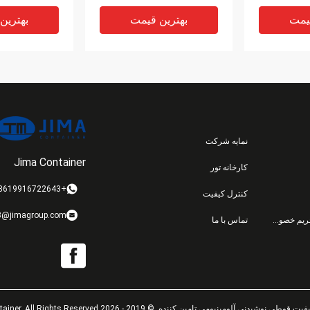
با کیفیت بالا
استاندارد
یمت
بهترین قیمت
بهترین
نمایه شرکت
Jima Container
کارخانه تور
VIDEO
+8619916722643
کنترل کیفیت
ومی آبجو
قوطی نوشیدنی آلومینیومی
قوطی آلومینیوم
8@jimagroup.com
سیاست حفظ حریم خصوصی
تماس با ما
س 355 میلی لیتری
دور آبجو 12 اونس 355 میلی
جمع شونده سفا
استاندارد
لیتر بدون BPA
12 ا
کم
یمت
بهترین قیمت
بهترین
وشیدنی آلومینیومی تامین کننده. © 2019 - 2026 Jima Container. All Rights Reserved.