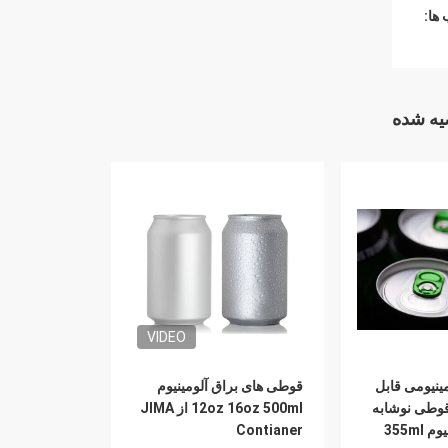
ها:
ه شده
VIDEO
ینیومی قابل
قوطی های براق آلومینیوم
وطی نوشابه
12oz 16oz 500ml از JIMA
استاندارد آلومینیوم 355ml
Contianer