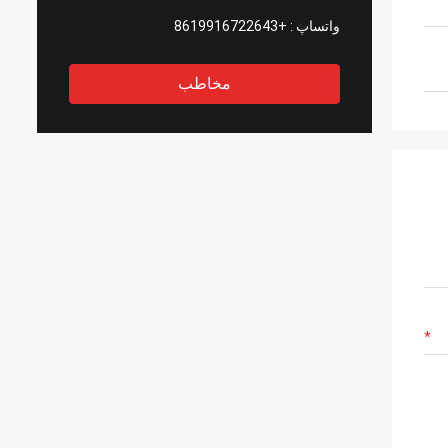
واتساپ :
+8619916722643
مخاطب