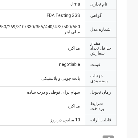
نام تجاری
Jima
گواهی
FDA Testing SGS
250/269/310/330/355/440/473/500/550
شماره مدل
میلی لیتر
مقدار
حداقل تعداد
مذاکره
سفارش
قیمت
negotiable
جزئیات
پالت چوبی و پلاستیکی
بسته بندی
زمان تحویل
سهام برای قوطی و درب ساده
شرایط
مذاکره
پرداخت
قابلیت ارائه
10 میلیون در روز