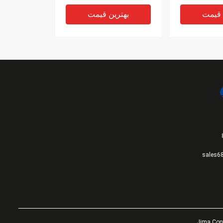
 قیمت
بهترین قیمت
VIDEO
ی با آستین
قوطی آبجو آلومینیومی
sales6
رشی با درب
استوانه ای استاندارد 202 سی
ونس 16 اونس برای تعداد
دی لیتری 12 اونس 355 میلی
لیتری
 قیمت
بهترین قیمت