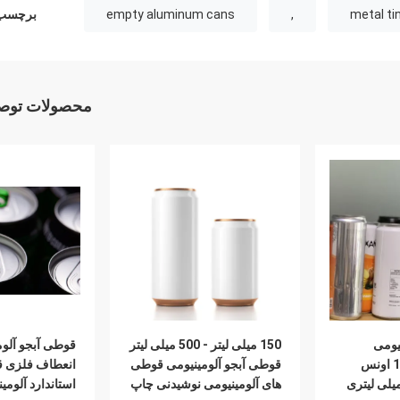
metal t
,
empty aluminum cans
برچسب 
محصولات توصی
یومی
150 میلی لیتر - 500 میلی لیتر
قوطی آبجو آلوم
سفارشی خالی 16 اونس
قوطی آبجو آلومینیومی قوطی
انعطاف فلزی ق
ی آبجو 473 میلی لیتری
های آلومینیومی نوشیدنی چاپ